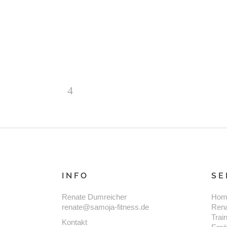
Selbsttest…
READ MORE
INFO
SE
Renate Dumreicher
Hom
renate@samoja-fitness.de
Ren
Trai
Kontakt