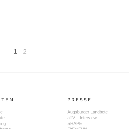
1
2
ITEN
PRESSE
e
Augsburger Landbote
ate
aTV – Interview
ning
SHAPE