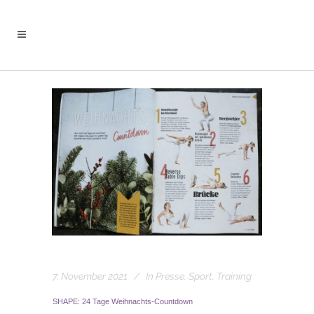
7. November 2021
In
Presse
,
Sport
,
Training
SHAPE: 24 Tage Weihnachts-Countdown