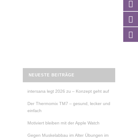
Training – 24 Tage lang “5amTag” als
Bewegungsroutine für jeden Tag.
Während der Adventszeit begleite ich dich
jeden Tag Live 10 Minuten auf Instagram
– alle Videos bleiben gespeichert.
READ MORE
NEUESTE BEITRÄGE
intersana legt 2026 zu – Konzept geht auf
Der Thermomix TM7 – gesund, lecker und
einfach
Motiviert bleiben mit der Apple Watch
Gegen Muskelabbau im Alter Übungen im