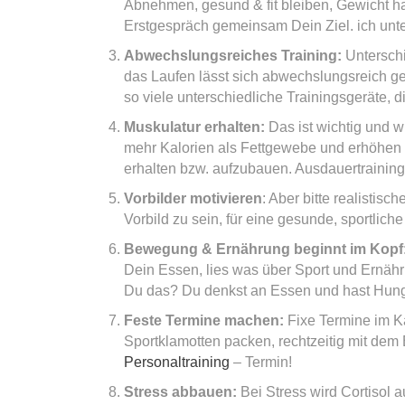
Abnehmen, gesund & fit bleiben, Gewicht hal
Erstgespräch gemeinsam Dein Ziel. ich unter
Abwechslungsreiches Training:
Untersch
das Laufen lässt sich abwechslungsreich gest
so viele unterschiedliche Trainingsgeräte, d
Muskulatur erhalten:
Das ist wichtig und 
mehr Kalorien als Fettgewebe und erhöhen s
erhalten bzw. aufzubauen. Ausdauertraining a
Vorbilder motivieren
: Aber bitte realistis
Vorbild zu sein, für eine gesunde, sportlic
Bewegung & Ernährung beginnt im Kopf
Dein Essen, lies was über Sport und Ernäh
Du das? Du denkst an Essen und hast Hunger
Feste Termine machen:
Fixe Termine im Ka
Sportklamotten packen, rechtzeitig mit dem 
Personaltraining
– Termin!
Stress abbauen:
Bei Stress wird Cortisol 