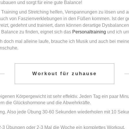
bzubauen und sorgt für eine gute Balance!
raining und Stretching helfen, Verspannungen zu lösen und a
uch von Faszienverklebungen in den Füßen kommen. Ist der 
zt, gedehnt und trainiert, dann können derartige Dysbalancen v
 Balance zu finden, eignet sich das
Personaltraining
und ich unt
ch doch mal alleine laufe, brauche ich Musik und auch bei mein
urnschuhe.
Workout für zuhause
igenen Körpergewicht ist sehr effektiv. Jeden Tag ein paar Min
eigern die Glückshormone und die Abwehrkräfte.
aining. Also jede Übung 30-60 Sekunden wiederholen mit 10 S
r 2-3 Übungen oder 2-3 Mal die Woche ein komplettes Workout.