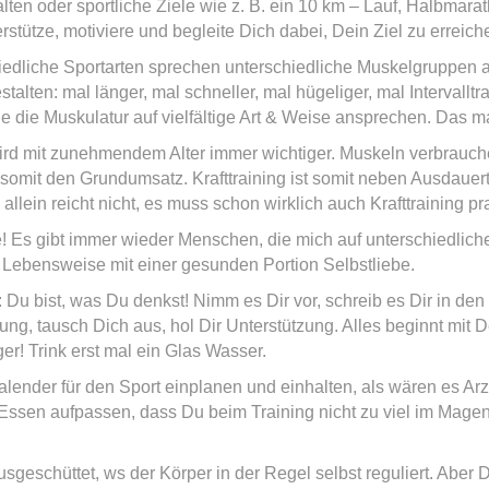
ten oder sportliche Ziele wie z. B. ein 10 km – Lauf, Halbmara
stütze, motiviere und begleite Dich dabei, Dein Ziel zu erreich
iedliche Sportarten sprechen unterschiedliche Muskelgruppen 
alten: mal länger, mal schneller, mal hügeliger, mal Intervallt
ie die Muskulatur auf vielfältige Art & Weise ansprechen. Das m
wird mit zunehmendem Alter immer wichtiger. Muskeln verbrauc
omit den Grundumsatz. Krafttraining ist somit neben Ausdauert
llein reicht nicht, es muss schon wirklich auch Krafttraining pra
che! Es gibt immer wieder Menschen, die mich auf unterschiedliche
he Lebensweise mit einer gesunden Portion Selbstliebe.
: Du bist, was Du denkst! Nimm es Dir vor, schreib es Dir in den
rung, tausch Dich aus, hol Dir Unterstützung. Alles beginnt m
! Trink erst mal ein Glas Wasser.
lender für den Sport einplanen und einhalten, als wären es Arzt
Essen aufpassen, dass Du beim Training nicht zu viel im Magen 
ausgeschüttet, ws der Körper in der Regel selbst reguliert. Aber