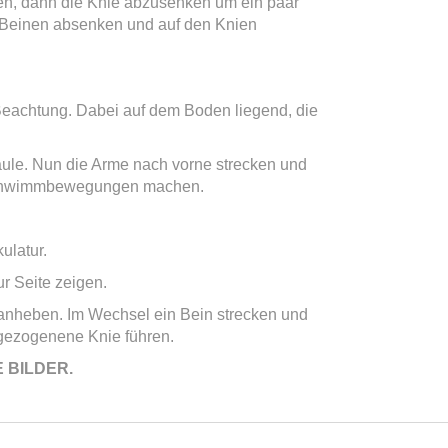
rten, dann die Knie abzusenken um ein paar
n Beinen absenken und auf den Knien
eachtung. Dabei auf dem Boden liegend, die
ule. Nun die Arme nach vorne strecken und
 Schwimmbewegungen machen.
ulatur.
r Seite zeigen.
anheben. Im Wechsel ein Bein strecken und
ezogenene Knie führen.
 BILDER.