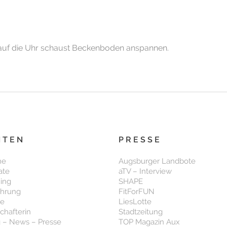
auf die Uhr schaust Beckenboden anspannen.
ITEN
PRESSE
me
Augsburger Landbote
ate
aTV – Interview
ning
SHAPE
ährung
FitForFUN
se
LiesLotte
chafterin
Stadtzeitung
 – News – Presse
TOP Magazin Aux