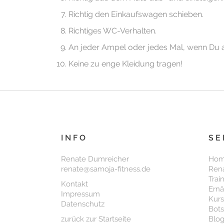
Richtig den Einkaufswagen schieben.
Richtiges WC-Verhalten.
An jeder Ampel oder jedes Mal, wenn Du 
Keine zu enge Kleidung tragen!
INFO
SE
Renate Dumreicher
Ho
renate@samoja-fitness.de
Ren
Trai
Kontakt
Ern
Impressum
Kur
Datenschutz
Bots
zurück zur Startseite
Blog