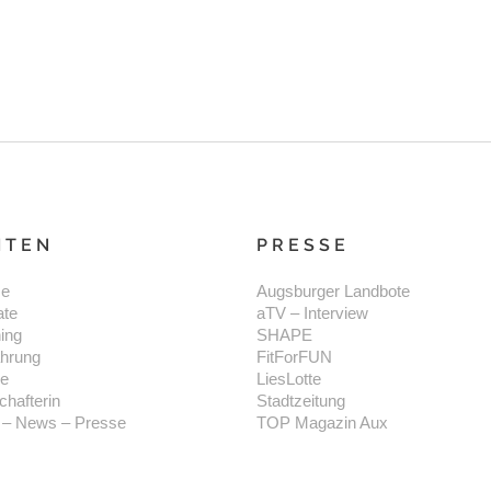
ITEN
PRESSE
e
Augsburger Landbote
ate
aTV – Interview
ning
SHAPE
hrung
FitForFUN
se
LiesLotte
chafterin
Stadtzeitung
 – News – Presse
TOP Magazin Aux