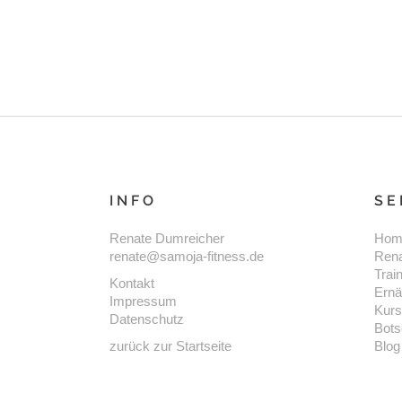
READ MORE
INFO
SE
Renate Dumreicher
Hom
renate@samoja-fitness.de
Ren
Trai
Kontakt
Ernä
Impressum
Kur
Datenschutz
Bots
zurück zur Startseite
Blog