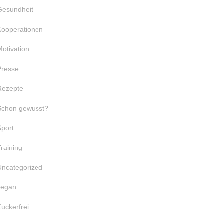
Gesundheit
Kooperationen
Motivation
Presse
Rezepte
Schon gewusst?
Sport
Training
Uncategorized
vegan
Zuckerfrei