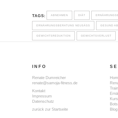
TAGS:
ABNEHMEN
DIÄT
ERNÄHRUNGS
ERNÄHRUNGSBERATUNG NEUSÄSS
GESUND A
GEWICHTSREDUKTION
GEWICHTSVERLUST
INFO
SE
Renate Dumreicher
Hom
renate@samoja-fitness.de
Ren
Trai
Kontakt
Ernä
Impressum
Kur
Datenschutz
Bots
zurück zur Startseite
Blog