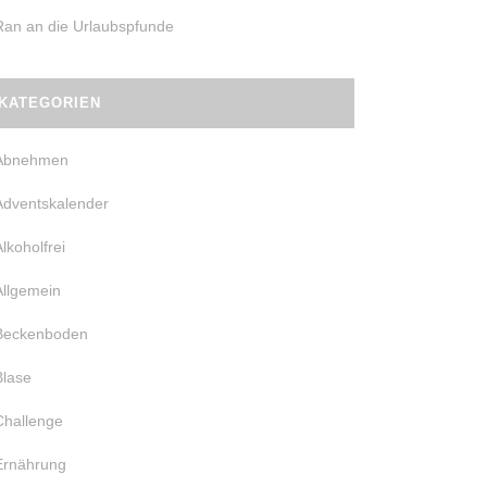
Ran an die Urlaubspfunde
KATEGORIEN
Abnehmen
Adventskalender
Alkoholfrei
Allgemein
Beckenboden
Blase
Challenge
Ernährung