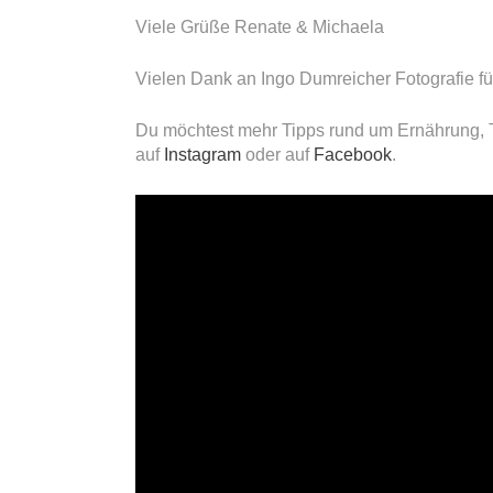
Viele Grüße Renate & Michaela
Vielen Dank an Ingo Dumreicher Fotografie für
Du möchtest mehr Tipps rund um Ernährung, 
auf
Instagram
oder auf
Facebook
.