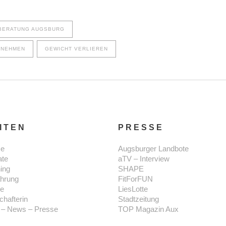
BERATUNG AUGSBURG
BNEHMEN
GEWICHT VERLIEREN
ITEN
PRESSE
e
Augsburger Landbote
ate
aTV – Interview
ning
SHAPE
hrung
FitForFUN
se
LiesLotte
chafterin
Stadtzeitung
 – News – Presse
TOP Magazin Aux