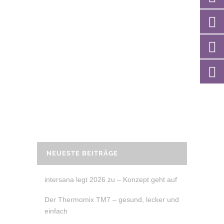
REZEPT: LACHS-SPINAT-ROLLE
LACHS-SPINAT-ROLLE – auch dieses
Rezept gehört zu meinen
Lieblingsrezepten und eignet sich
hervorragend zum Brunch oder zum
Mitnehmen ins Büro.
READ MORE
NEUESTE BEITRÄGE
intersana legt 2026 zu – Konzept geht auf
Der Thermomix TM7 – gesund, lecker und
einfach