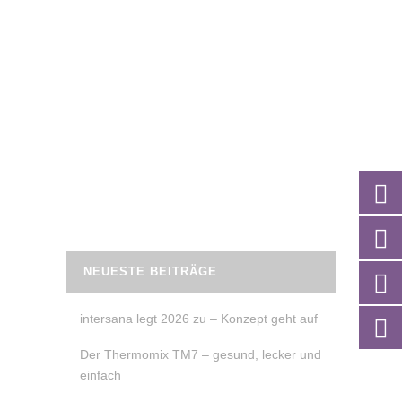
Die
Samoja Fitness
24 Tage BeinePo-
Challenge
ist ein Trainingskonzept für
dein tägliches Training. Ergänzend zu
meiner Bauch-,Arm- und Rücken-
Challenge gibt es eine BeinePo-
Challenge.
READ MORE
NEUESTE BEITRÄGE
intersana legt 2026 zu – Konzept geht auf
Der Thermomix TM7 – gesund, lecker und
einfach