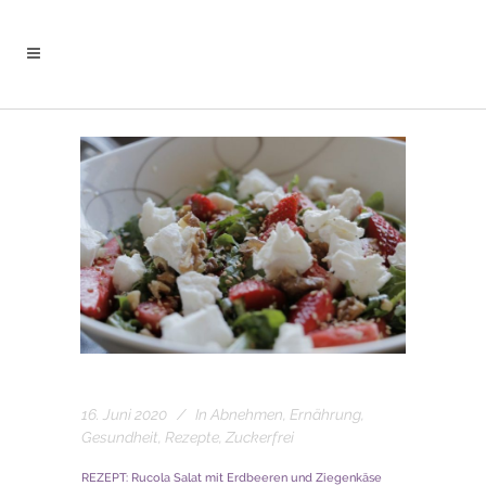
16. Juni 2020
In
Abnehmen
,
Ernährung
,
Gesundheit
,
Rezepte
,
Zuckerfrei
REZEPT: Rucola Salat mit Erdbeeren und Ziegenkäse