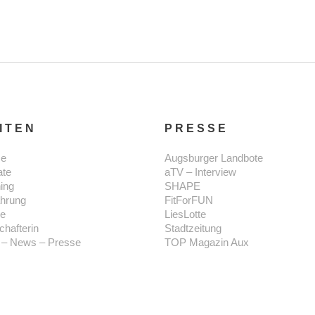
ITEN
PRESSE
e
Augsburger Landbote
ate
aTV – Interview
ning
SHAPE
hrung
FitForFUN
se
LiesLotte
chafterin
Stadtzeitung
 – News – Presse
TOP Magazin Aux