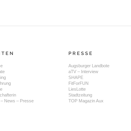
ITEN
PRESSE
e
Augsburger Landbote
ate
aTV – Interview
ning
SHAPE
hrung
FitForFUN
se
LiesLotte
chafterin
Stadtzeitung
 – News – Presse
TOP Magazin Aux