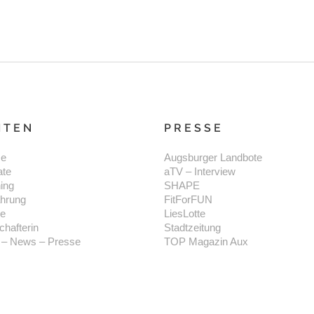
ITEN
PRESSE
e
Augsburger Landbote
ate
aTV – Interview
ning
SHAPE
hrung
FitForFUN
se
LiesLotte
chafterin
Stadtzeitung
 – News – Presse
TOP Magazin Aux