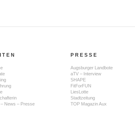
ITEN
PRESSE
e
Augsburger Landbote
ate
aTV – Interview
ning
SHAPE
hrung
FitForFUN
se
LiesLotte
chafterin
Stadtzeitung
 – News – Presse
TOP Magazin Aux