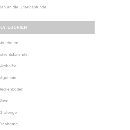
Ran an die Urlaubspfunde
KATEGORIEN
Abnehmen
Adventskalender
Alkoholfrei
Allgemein
Beckenboden
Blase
Challenge
Ernährung