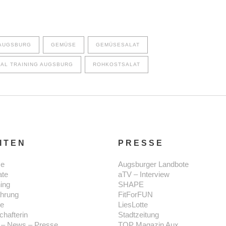
AUGSBURG
GEMÜSE
GEMÜSESALAT
AL TRAINING AUGSBURG
ROHKOSTSALAT
ITEN
PRESSE
e
Augsburger Landbote
ate
aTV – Interview
ning
SHAPE
hrung
FitForFUN
se
LiesLotte
chafterin
Stadtzeitung
 – News – Presse
TOP Magazin Aux