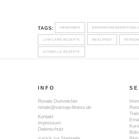
TAGS:
ABNEHMEN
ERNÄHRUNGSBERATUNG 
LOW-CARB-REZEPTE
MEALPREP
PERSON
SCHNELLE REZEPTE
INFO
SE
Renate Dumreicher
Hom
renate@samoja-fitness.de
Ren
Trai
Kontakt
Ernä
Impressum
Kur
Datenschutz
Bots
zurück zur Startseite
Blog