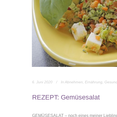
6. Juni 2020
In
Abnehmen
,
Ernährung
,
Gesund
REZEPT: Gemüsesalat
GEMÜSESALAT – noch eines meiner Lieblingsr