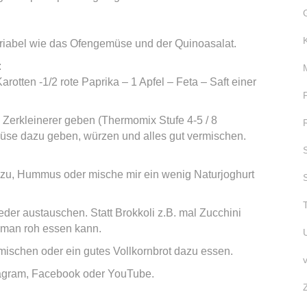
iabel wie das Ofengemüse und der Quinoasalat.
:
rotten -1/2 rote Paprika – 1 Apfel – Feta – Saft einer
erkleinerer geben (Thermomix Stufe 4-5 / 8
üse dazu geben, würzen und alles gut vermischen.
azu, Hummus oder mische mir ein wenig Naturjoghurt
er austauschen. Statt Brokkoli z.B. mal Zucchini
 man roh essen kann.
mischen oder ein gutes Vollkornbrot dazu essen.
tagram, Facebook oder YouTube.