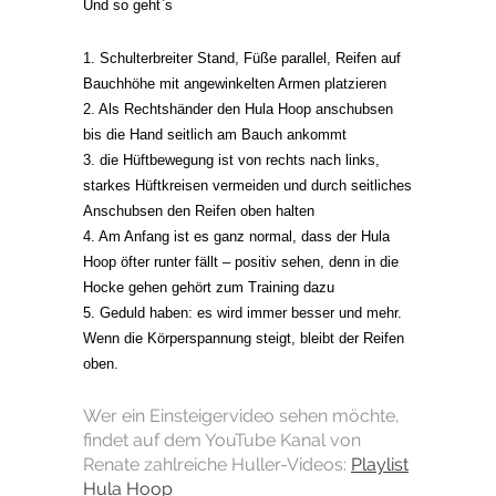
Und so geht`s
1. Schulterbreiter Stand, Füße parallel, Reifen auf
Bauchhöhe mit angewinkelten Armen platzieren
2. Als Rechtshänder den Hula Hoop anschubsen
bis die Hand seitlich am Bauch ankommt
3. die Hüftbewegung ist von rechts nach links,
starkes Hüftkreisen vermeiden und durch seitliches
Anschubsen den Reifen oben halten
4. Am Anfang ist es ganz normal, dass der Hula
Hoop öfter runter fällt – positiv sehen, denn in die
Hocke gehen gehört zum Training dazu
5. Geduld haben: es wird immer besser und mehr.
Wenn die Körperspannung steigt, bleibt der Reifen
oben.
Wer ein Einsteigervideo sehen möchte,
findet auf dem YouTube Kanal von
Renate zahlreiche Huller-Videos:
Playlist
Hula Hoop