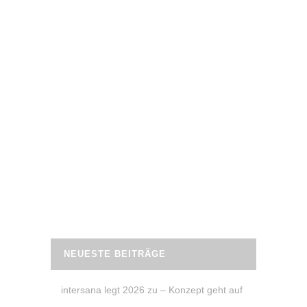
27. Juni 2020
REZEPT: ZOODLES MIT LINSEN
BOLOGNESE
ZOODLES mit Bolognese aus roten
Linsen – ENDLICH habe ich es geschafft,
Zoodles und eine vegetarische
Bolognese zu kochen. Und ich bin total
begeistert. Mega einfach und super
lecker.
READ MORE
NEUESTE BEITRÄGE
intersana legt 2026 zu – Konzept geht auf