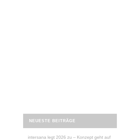
17. Juli 2020
PRESSE: MICHAELAS
ERFOLGSGESCHICHTE IN DER FIT FOR
FUN
Minus 32 Kilo: Mit 16:8 und Personal
Trainerin erreicht Michaela ihr
Wunschgewicht – Als nach der Geburt
ihrer zwei Kinder die Waage 30 kg mehr
anzeigte,
READ MORE
NEUESTE BEITRÄGE
intersana legt 2026 zu – Konzept geht auf