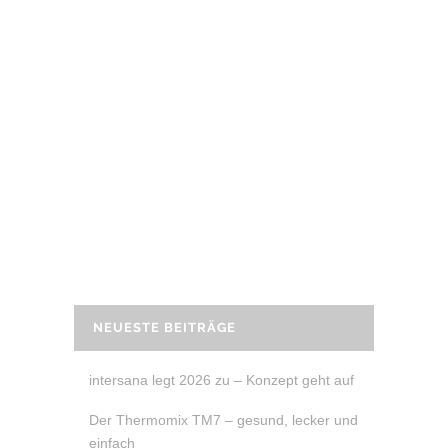
14. Juni 2020
REZEPT: LACHS-SPINAT-ROLLE
LACHS-SPINAT-ROLLE – auch dieses
Rezept gehört zu meinen
Lieblingsrezepten und eignet sich
hervorragend zum Brunch oder zum
Mitnehmen ins Büro.
READ MORE
NEUESTE BEITRÄGE
intersana legt 2026 zu – Konzept geht auf
Der Thermomix TM7 – gesund, lecker und
einfach