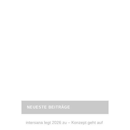
20. April 2022
BAUCH – CHALLENGE
Die
Samoja Fitness
24 Tage Bauch
Challenge
bereitet deinen Bauch auf den
Sommer vor. Jeden Tag 1 bis 3 Übungen,
je 3 Minuten oder 3-4 mal pro Woche ein
Workout Video auf YouTube mit 4
Übungen – du entscheidest, wie du
trainieren möchtest.
READ MORE
NEUESTE BEITRÄGE
intersana legt 2026 zu – Konzept geht auf