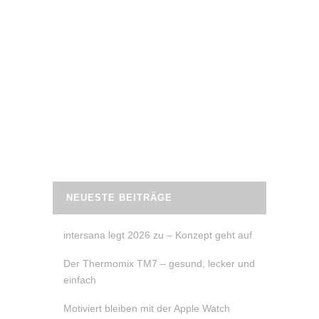
10. August 2022
RÜCKEN-CHALLENGE
Die
Samoja Fitness
24 Tage Rücken
Challenge
beugt Rückenschmerzen vor
bzw. hilft dir Dysbalancen auszugleichen.
READ MORE
NEUESTE BEITRÄGE
intersana legt 2026 zu – Konzept geht auf
Der Thermomix TM7 – gesund, lecker und
einfach
Motiviert bleiben mit der Apple Watch