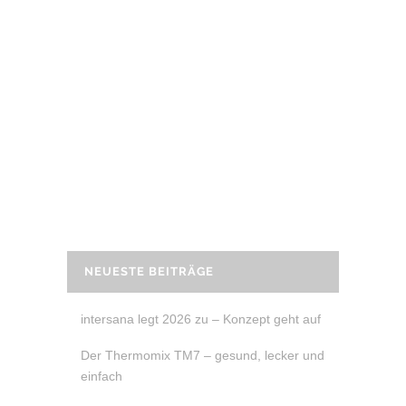
6. November 2020
REZEPT: ZUCCHINI-RICOTTA SPINAT
LASAGNE
Noch ein wunderbares Low-Card Rezept
und auch noch vegetarisch. Schnell,
einfach und lecker.
READ MORE
NEUESTE BEITRÄGE
intersana legt 2026 zu – Konzept geht auf
Der Thermomix TM7 – gesund, lecker und
einfach