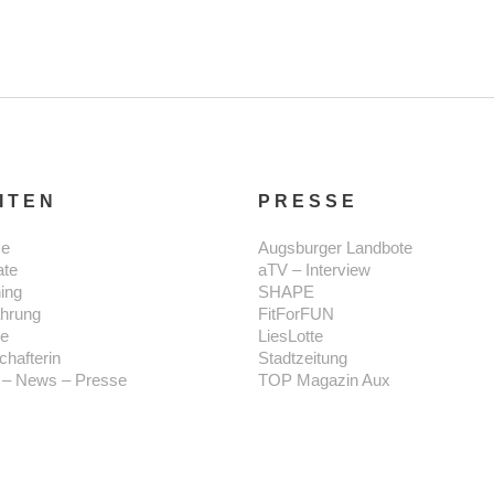
ITEN
PRESSE
e
Augsburger Landbote
ate
aTV – Interview
ning
SHAPE
hrung
FitForFUN
se
LiesLotte
chafterin
Stadtzeitung
 – News – Presse
TOP Magazin Aux