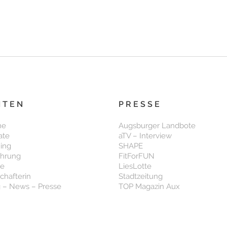
ITEN
PRESSE
me
Augsburger Landbote
ate
aTV – Interview
ning
SHAPE
ährung
FitForFUN
se
LiesLotte
chafterin
Stadtzeitung
 – News – Presse
TOP Magazin Aux