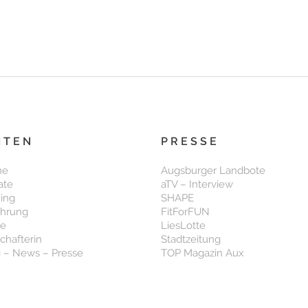
ITEN
PRESSE
me
Augsburger Landbote
ate
aTV – Interview
ning
SHAPE
ährung
FitForFUN
se
LiesLotte
chafterin
Stadtzeitung
 – News – Presse
TOP Magazin Aux