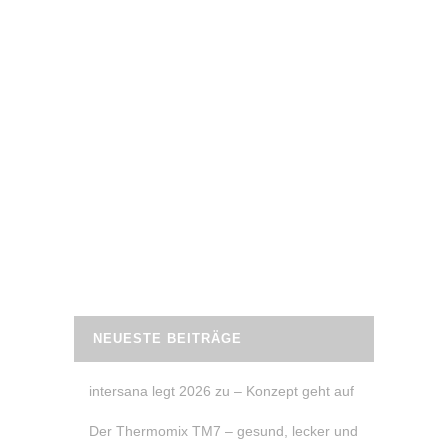
22. Juli 2020
WARUM GRÜNER TEE GESUND IST
Grüner Tee kann laut einer Studie aus
Amerika den Stoffwechsel um 4 bis 5%
erhöhen und so helfen, die
Fettverbrennung um 17% zu steigern.
Wobei er noch hilft?
READ MORE
NEUESTE BEITRÄGE
intersana legt 2026 zu – Konzept geht auf
Der Thermomix TM7 – gesund, lecker und