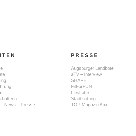
ITEN
PRESSE
e
Augsburger Landbote
ate
aTV – Interview
ning
SHAPE
hrung
FitForFUN
se
LiesLotte
chafterin
Stadtzeitung
 – News – Presse
TOP Magazin Aux