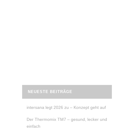
18. Oktober 2019
CHILI CON CARNE
Rezept „Chili con Carne“ – Super lecker
und sehr gut geeignet auf dem
#zuckerfreien Ernährungsplan ist Chili
con Carne.
READ MORE
NEUESTE BEITRÄGE
intersana legt 2026 zu – Konzept geht auf
Der Thermomix TM7 – gesund, lecker und
einfach