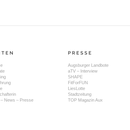
ITEN
PRESSE
e
Augsburger Landbote
ate
aTV – Interview
ning
SHAPE
hrung
FitForFUN
se
LiesLotte
chafterin
Stadtzeitung
 – News – Presse
TOP Magazin Aux