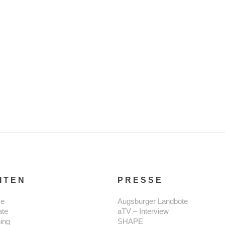
GESAMMELT
Turnen für einen guten Zweck – das war das Motto der
5 Wochen “Charity-Challenge” auf Instagram – dabei
sind 1370€ Spenden für die Stiftung Bunter Kreis
zusammengekommen.
READ MORE
ITEN
PRESSE
e
Augsburger Landbote
ate
aTV – Interview
ning
SHAPE