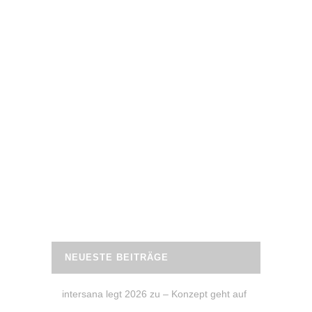
20. April 2022
BAUCH – CHALLENGE
Die
Samoja Fitness
24 Tage Bauch
Challenge
bereitet deinen Bauch auf den
Sommer vor. Jeden Tag 1 bis 3 Übungen,
je 3 Minuten oder 3-4 mal pro Woche ein
Workout Video auf YouTube mit 4
Übungen – du entscheidest, wie du
trainieren möchtest.
READ MORE
NEUESTE BEITRÄGE
intersana legt 2026 zu – Konzept geht auf