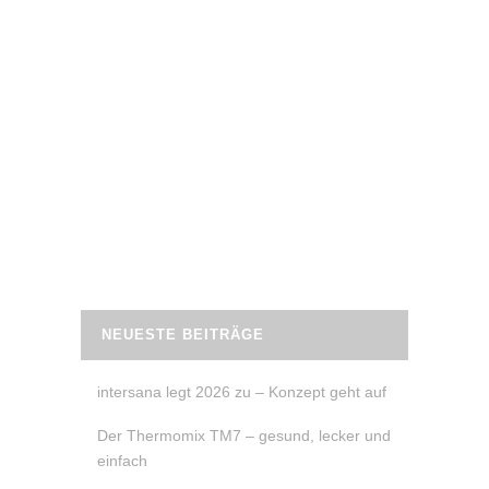
30. Dezember 2022
4 WOCHEN OHNE ALKOHOL
Trockener Januar – Dry January – 4
Wochen ohne Alkohol.
Wusstest Du
schon, was im Körper passiert, wenn Du 4
Wochen auf Alkohol verzichtest?
READ MORE
NEUESTE BEITRÄGE
intersana legt 2026 zu – Konzept geht auf
Der Thermomix TM7 – gesund, lecker und
einfach