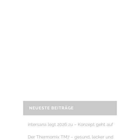
12. Dezember 2020
PRESSE: ZUHAUSE RICHTIG TRAINIEREN
am 11.12.2020 in der Stadtzeitung
Augsburg ein Artikel zum Thema:
Zuhause
richtig trainieren –
wie man
sich zuhause richtig fit halten kann,
erzähle ich im Pressebeitrag in der
Stadtzeitung.
READ MORE
NEUESTE BEITRÄGE
intersana legt 2026 zu – Konzept geht auf
Der Thermomix TM7 – gesund, lecker und