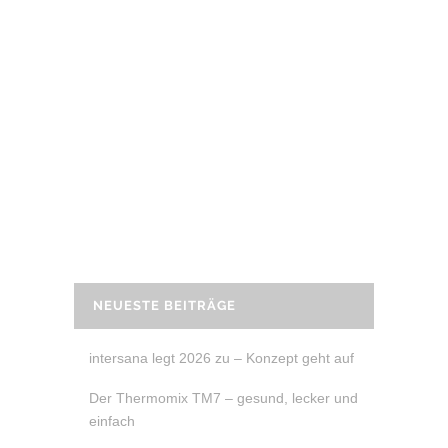
2. Oktober 2021
40 TAGE ZUCKERFREI
40 Tage zuckerfrei Challenge – Warum
zuckerfrei? Was bedeutet zuckerfrei?
Einen Ernährungsplan für einen ganzen
Monat sowie viele Rezepte und Tipps.
READ MORE
NEUESTE BEITRÄGE
intersana legt 2026 zu – Konzept geht auf
Der Thermomix TM7 – gesund, lecker und
einfach