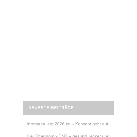
30. Mai 2020
PRESSE – “HELDIN DER WAAGE” IN DER
WOMEN’S HEALTH JUNI 2020
In der Women’s Health Ausgabe Mai/Juni
2020 ist die liebe Claudia die “Heldin der
Waage” – sie hat es letztes Jahr geschafft,
abzunehmen und kann das Gewicht bis
heute halten.
READ MORE
NEUESTE BEITRÄGE
intersana legt 2026 zu – Konzept geht auf
Der Thermomix TM7 – gesund, lecker und