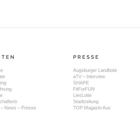
ITEN
PRESSE
e
Augsburger Landbote
ate
aTV – Interview
ning
SHAPE
hrung
FitForFUN
se
LiesLotte
chafterin
Stadtzeitung
 – News – Presse
TOP Magazin Aux