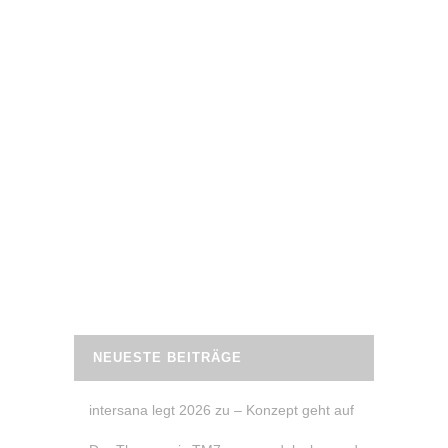
20. April 2023
FIBO 2023 – RENATE VON SAMOJA
FITNESS MIT LIVE-WORKOUT
Die FIBO gilt als die weltweit größte Fitnessmesse
der Welt. Dieses Jahr lockte sie 106.146
Besucher*innen und 867 Aussteller nach Köln.
Darunter auch Renate Dumreicher von Samoja
Fitness aus Neusäß.
READ MORE
NEUESTE BEITRÄGE
intersana legt 2026 zu – Konzept geht auf