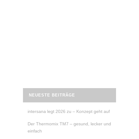
2. Oktober 2021
40 TAGE ZUCKERFREI
40 Tage zuckerfrei Challenge – Warum
zuckerfrei? Was bedeutet zuckerfrei?
Einen Ernährungsplan für einen ganzen
Monat sowie viele Rezepte und Tipps.
READ MORE
NEUESTE BEITRÄGE
intersana legt 2026 zu – Konzept geht auf
Der Thermomix TM7 – gesund, lecker und
einfach