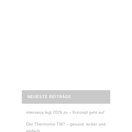
25. Mai 2021
TRAINING MIT DER KETTLEBELL
Statt Hanteln trainiere ich gerne mit der
Kettlebell. Ein tolles Fitnessgerät, um
Abwechslung ins Workout zu bringen.
Worauf du bei deinem Training achten
solltest, verrate ich dir in meinem Beitrag.
READ MORE
NEUESTE BEITRÄGE
intersana legt 2026 zu – Konzept geht auf
Der Thermomix TM7 – gesund, lecker und
einfach