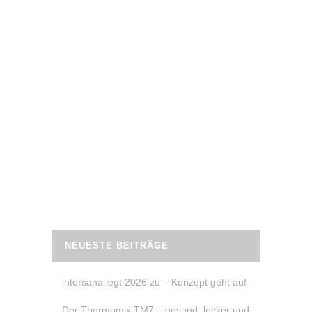
10. Februar 2023
FIT FÜR DIE HOCHZEIT –
HOCHZEITSMESSE AUGSBURG
“Fit für die Hochzeit” – Renate von
Samoja Fitness auf der “
HelloBride
” – die
Hochzeitsmesse in Augsburg im Hotel
Maximilian´s am 12. Februar von 11-18
Uhr.
READ MORE
NEUESTE BEITRÄGE
intersana legt 2026 zu – Konzept geht auf
Der Thermomix TM7 – gesund, lecker und