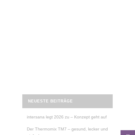
4. März 2024
INTERSANA – DIE GESUNDHEITSMESSE
IN AUGSBURG
3. bis 5. Mai 2024 öffnet die Messe Augsburg
wieder ihre Pforten für die Gesundheitsmesse
intersana – ein Live Event zum Mitmachen,
Ausprobieren und Informieren.
READ MORE
NEUESTE BEITRÄGE
intersana legt 2026 zu – Konzept geht auf
Der Thermomix TM7 – gesund, lecker und