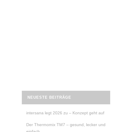
20. Januar 2024
ATV – ZEIT ZU REDEN –
NEUJAHRSVORSÄTZE
Am 20. Januar 2024 war ich bei ATV und
hatte mit Angie Stifter “Zeit zu Reden”:
über Neujahrsvorsätze, meine Pläne für
2024 und vieles mehr.
READ MORE
NEUESTE BEITRÄGE
intersana legt 2026 zu – Konzept geht auf
Der Thermomix TM7 – gesund, lecker und
einfach