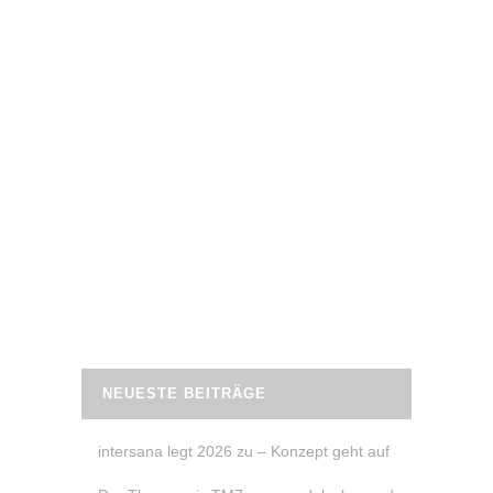
21. April 2025
MOTIVIERT BLEIBEN MIT DER APPLE
WATCH
Neujahrsvorsätze sind Schnee von gestern – mehr
Bewegung und dabei abnehmen oder fitter werden,
stehen so nur noch auf dem Papier. Renate von
Samoja Fitness werrät, wie es mit der Motivation
und vor allem mit dem Dranbleiben klappt.
READ MORE
NEUESTE BEITRÄGE
intersana legt 2026 zu – Konzept geht auf