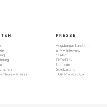
ITEN
PRESSE
e
Augsburger Landbote
ate
aTV – Interview
ning
SHAPE
hrung
FitForFUN
se
LiesLotte
chafterin
Stadtzeitung
 – News – Presse
TOP Magazin Aux