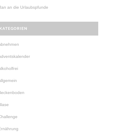
Ran an die Urlaubspfunde
KATEGORIEN
Abnehmen
Adventskalender
Alkoholfrei
Allgemein
Beckenboden
Blase
Challenge
Ernährung