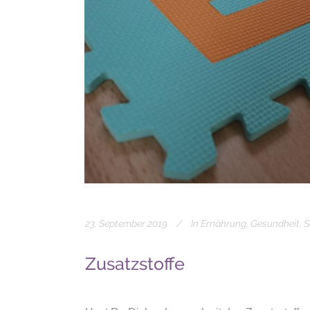
23. September 2019
In
Ernährung
,
Gesundheit
,
S
Zusatzstoffe