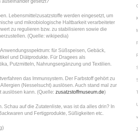
n auseinander gesetzt?
en. Lebensmittelzusatzstoffe werden eingesetzt, um
sche und mikrobiologische Haltbarkeit verarbeiteter
ert zu regulieren bzw. zu stabilisieren sowie die
erzustellen. (Quelle: wikipedia)
tes Anwendungsspektrum: für Süßspeisen, Gebäck,
tikel und Diätprodukte. Für Dragees als
ka, Putzmitteln, Nahrungsergänzung und Textilien.
stverfahren das Immunsystem. Der Farbstoff gehört zu
 Allergien (Nesselsucht) auslösen. Auch stand mal zur
t auslösen kann. (Quelle:
zusatzstoffmuseum.de
)
ln. Schau auf die Zutatenliste, was ist da alles drin? In
e Backwaren und Fertigprodukte, Süßigkeiten etc.
g)