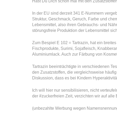
Hast Du Dich schon mal mit den Zusatzstoffe
In der EU sind derzeit 341 E-Nummern vergeb
Struktur, Geschmack, Geruch, Farbe und chemi
Lebensmittel, also ihren Gebrauchs- und Nährw
störungsfreie Produktion der Lebensmittel sich
Zum Bespiel E 102 = Tartrazin, hat ein brei
Fischprodukte, Surimi, Sojafleisch, Knabberar
Aluminiumlack. Auch zur Färbung von Kosmeti
Tartrazin beeinträchtigte in verschiedenen Te
den Zusatzstoffen, die vergleichsweise häufig
Diskussion, dass es bei Kindern Hyperaktivitä
Ich will hier nur sensibilisieren, nicht verteufe
der #zuckerfreien Zeit, verzichten wir auf all
(unbezahlte Werbung wegen Namensnennun