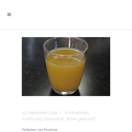
23. September 2019
In
Abnehmen
,
Ernährung
,
Gesundheit
,
Schon gewusst?
Fettleber von Fructose