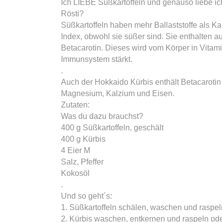
Ich LIEBE Süßkartoffeln und genauso liebe ic
Rösti?
Süßkartoffeln haben mehr Ballaststoffe als K
Index, obwohl sie süßer sind. Sie enthalten a
Betacarotin. Dieses wird vom Körper in Vitam
Immunsystem stärkt.
.
Auch der Hokkaido Kürbis enthält Betacaroti
Magnesium, Kalzium und Eisen.
Zutaten:
Was du dazu brauchst?
400 g Süßkartoffeln, geschält
400 g Kürbis
4 Eier M
Salz, Pfeffer
Kokosöl
.
Und so geht´s:
1. Süßkartoffeln schälen, waschen und raspeln
2. Kürbis waschen, entkernen und raspeln ode