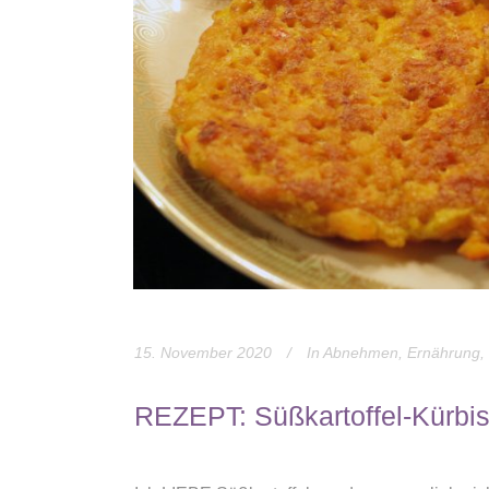
15. November 2020
In
Abnehmen
,
Ernährung
,
REZEPT: Süßkartoffel-Kürbis