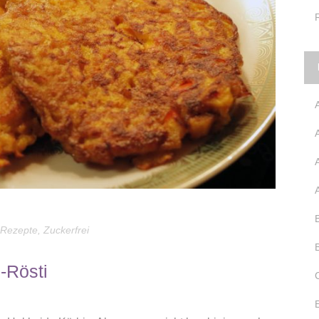
Rezepte
,
Zuckerfrei
-Rösti