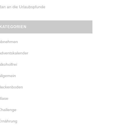
Ran an die Urlaubspfunde
KATEGORIEN
Abnehmen
Adventskalender
Alkoholfrei
Allgemein
Beckenboden
Blase
Challenge
Ernährung