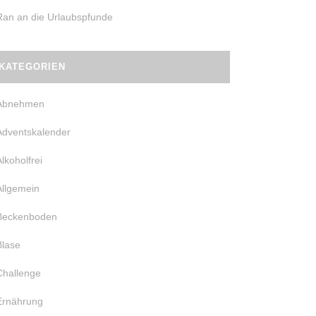
Ran an die Urlaubspfunde
KATEGORIEN
Abnehmen
Adventskalender
Alkoholfrei
Allgemein
Beckenboden
Blase
Challenge
Ernährung